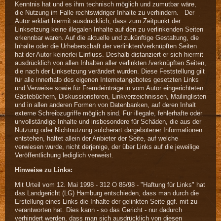
Kenntnis hat und es ihm technisch möglich und zumutbar wäre,
die Nutzung im Falle rechtswidriger Inhalte zu verhindern. Der
Autor erklärt hiermit ausdrücklich, dass zum Zeitpunkt der
Linksetzung keine illegalen Inhalte auf den zu verlinkenden Seiten
erkennbar waren. Auf die aktuelle und zukünftige Gestaltung, die
Inhalte oder die Urheberschaft der verlinkten/verknüpften Seiten
hat der Autor keinerlei Einfluss. Deshalb distanziert er sich hiermit
ausdrücklich von allen Inhalten aller verlinkten /verknüpften Seiten,
die nach der Linksetzung verändert wurden. Diese Feststellung gilt
für alle innerhalb des eigenen Internetangebotes gesetzten Links
und Verweise sowie für Fremdeinträge in vom Autor eingerichteten
Gästebüchern, Diskussionsforen, Linkverzeichnissen, Mailinglisten
und in allen anderen Formen von Datenbanken, auf deren Inhalt
externe Schreibzugriffe möglich sind. Für illegale, fehlerhafte oder
unvollständige Inhalte und insbesondere für Schäden, die aus der
Nutzung oder Nichtnutzung solcherart dargebotener Informationen
entstehen, haftet allein der Anbieter der Seite, auf welche
verwiesen wurde, nicht derjenige, der über Links auf die jeweilige
Veröffentlichung lediglich verweist.
Hinweise zu Links:
Mit Urteil vom 12. Mai 1998 - 312 O 85/98 - "Haftung für Links" hat
das Landgericht (LG) Hamburg entschieden, dass man durch die
Erstellung eines Links die Inhalte der gelinkten Seite ggf. mit zu
verantworten hat. Dies kann - so das Gericht - nur dadurch
verhindert werden, dass man sich ausdrücklich von diesen