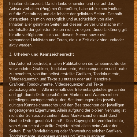
Inhalten distanziert. Da ich Links einbinden und nur auf das
Antwortverhalten (Ping) hin überprüfen, habe ich keinen Einfluss
auf die Gestaltung und die Inhalte der gelinkten Seiten. Deshalb
distanziere ich mich vorsorglich und ausdrücklich von allen
Inhalten aller gelinkten Seiten auf diesem Server und mache mir
die Inhalte der gelinkten Seiten nicht zu eigen. Diese Erklärung gilt
für alle verfügbaren Links auf diesem Server sowie evtl.
vorhandene Linklisten und Foren, die zur Zeit aktiv sind und/oder
aktiv werden.
3. Urheber- und Kennzeichenrecht
Der Autor ist bestrebt, in allen Publikationen die Urheberrechte der
verwendeten Grafiken, Tondokumente, Videosequenzen und Texte
zu beachten, von ihm selbst erstellte Grafiken, Tondokumente,
Videosequenzen und Texte zu nutzen oder auf lizenzfreie
Grafiken, Tondokumente, Videosequenzen und Texte
zurückzugreifen. Alle innerhalb des Internetangebotes genannten
und ggf. durch Dritte geschützten Marken- und Warenzeichen
unterliegen uneingeschränkt den Bestimmungen des jeweils
gültigen Kennzeichenrechts und den Besitzrechten der jeweiligen
eingetragenen Eigentümer. Allein aufgrund der bloßen Nennung ist
nicht der Schluss zu ziehen, dass Markenzeichen nicht durch
Rechte Dritter geschützt sind! Das Copyright für veröffentlichte,
vom Autor selbst erstellte Objekte bleibt allein beim Autor der
Seiten. Eine Vervielfältigung oder Verwendung solcher Grafiken,
Tondokumente, Videosequenzen und Texte in anderen