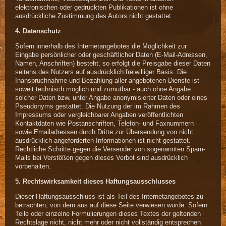
elektronischen oder gedruckten Publikationen ist ohne
ausdrückliche Zustimmung des Autors nicht gestattet.
4. Datenschutz
Sofern innerhalb des Internetangebotes die Möglichkeit zur
Eingabe persönlicher oder geschäftlicher Daten (E-Mail-Adressen,
Namen, Anschriften) besteht, so erfolgt die Preisgabe dieser Daten
seitens des Nutzers auf ausdrücklich freiwilliger Basis. Die
Inanspruchnahme und Bezahlung aller angebotenen Dienste ist -
soweit technisch möglich und zumutbar - auch ohne Angabe
solcher Daten bzw. unter Angabe anonymisierter Daten oder eines
Pseudonyms gestattet. Die Nutzung der im Rahmen des
Impressums oder vergleichbarer Angaben veröffentlichten
Kontaktdaten wie Postanschriften, Telefon- und Faxnummern
sowie Emailadressen durch Dritte zur Übersendung von nicht
ausdrücklich angeforderten Informationen ist nicht gestattet.
Rechtliche Schritte gegen die Versender von sogenannten Spam-
Mails bei Verstößen gegen dieses Verbot sind ausdrücklich
vorbehalten.
5. Rechtswirksamkeit dieses Haftungsausschlusses
Dieser Haftungsausschluss ist als Teil des Internetangebotes zu
betrachten, von dem aus auf diese Seite verwiesen wurde. Sofern
Teile oder einzelne Formulierungen dieses Textes der geltenden
Rechtslage nicht, nicht mehr oder nicht vollständig entsprechen